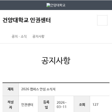
본문 바로가기
대메뉴 바로가기
건양대학교 인권센터
공지ㆍ소식
공지사항
공지사항
제목
2026 캠퍼스 안심 소식지
작성
등록
2026-
조회
인권센터
127
03-11
자
일