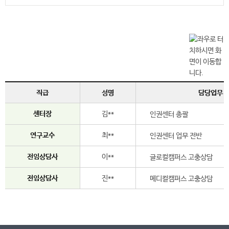
직급
성명
담당업무
센터장
김**
인권센터 총괄
연구교수
최**
인권센터 업무 전반
전임상담사
이**
글로컬캠퍼스 고충상담
전임상담사
진**
메디컬캠퍼스 고충상담