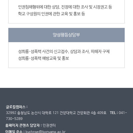
인권침해행위에 대한 상담, 진정에 대한 조사 및 시정권고 등
학교 구성원의 인권에 관한 교육 및 홍보 등
양성평등상담부
성희롱·성폭력 사건의 신고접수, 상담과 조사, 피해자 구제
성희롱·성폭력 예방교육 및 홍보
글로컬캠퍼스 :
32992 충청남도 논산시 대학로 121 건양대학교 건양회관 4층 409호
TEL :
041-
730-5289
홈페이지 콘텐츠 담당자 :
인권센터
이메일 주소 :
kychrge@konyang.ac.kr