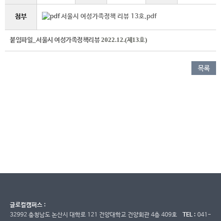
첨부
서울시 여성가족정책 리뷰 13호.pdf
_
2022.12.(
13
)
붙임파일
서울시 여성가족정책리뷰
제
호
목록
글로컬캠퍼스 :
32992 충청남도 논산시 대학로 121 건양대학교 건양회관 4층 409호
TEL :
041-