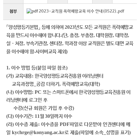
첨부
2023-교직원 폭력예방교육 이수 안내(0522).pdf
「
양성평등기본법
」
등에 의하여
2023
년도 모든 교직원은
폭력예방교
육을 반드시 이수
해야 합니다
.(
단
,
총장
,
부총장
,
대학원장
,
대학장
,
실
ㆍ
처장
,
부속기관장
,
센터장
,
학과장 이상 교직원은 별도 대면 교육
을 이수해야 함
-
사이버교육 제외
)
1.
이수 방법 등
(
붙임 파일 참조
)
(
가
)
교육내용
:
한국양성평등교육진흥원 이러닝센터
교육과정명
_
공감 더하기
,
폭력예방교육
(
대학
)
(
나
)
이수방법
: PC
또는 스마트폰에서 한국양성평등교육진흥원 이
러닝센터에
로그인 후
수강
(
신규 회원은 가입 후 수강
)
(
다
)
이수기간
: 11
월
30
일까지 이수
(
라
)
이수증 제출
:
이수증을
PDF
파일로 다운받아 인권센터에 메
일
kychrge@konyang.ac.kr
로 제출
(
파일에 소속
_
성명을 표기
)