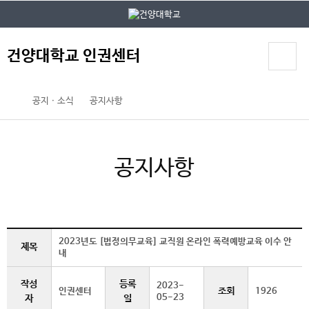
본문 바로가기
대메뉴 바로가기
건양대학교 인권센터
공지ㆍ소식
공지사항
공지사항
2023년도 [법정의무교육] 교직원 온라인 폭력예방교육 이수 안
제목
내
작성
등록
2023-
조회
인권센터
1926
05-23
자
일