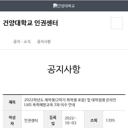
본문 바로가기
대메뉴 바로가기
건양대학교 인권센터
공지ㆍ소식
공지사항
공지사항
2022학년도 재학생(2학기 복학생 포함) 및 대학원생 온라인
제목
LMS 폭력예방교육 3차 이수 안내
작성
등록
2022-
조회
인권센터
1395
10-03
자
일