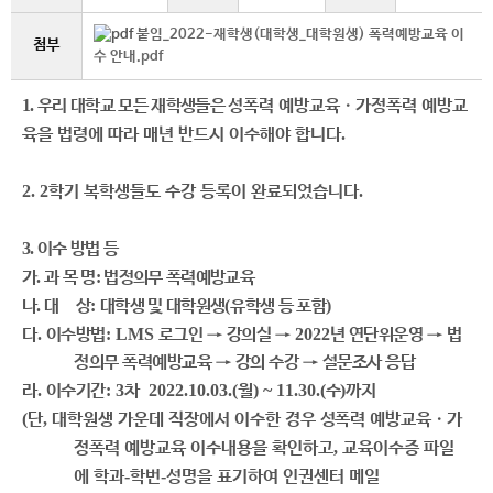
붙임_2022-재학생(대학생_대학원생) 폭력예방교육 이
첨부
수 안내.pdf
1.
우리 대학교 모든 재학생들은 성
폭력 예방교육
ㆍ
가정폭력 예방교
육을 법령에 따라 매년 반드시 이수해야 합니다
.
2. 2
학기 복학생들도 수강 등록이 완료되었습니다
.
3.
이수 방법 등
가
.
과 목 명
:
법정의무 폭력예방교육
나
.
대 상
:
대학생 및 대학원생
(
유학생 등 포함
)
다
.
이수방법
: LMS
로그인
→
강의실
→
2022
년 연단위운영
→
법
정의무 폭력예방교육
→
강의 수강
→
설문조사 응답
라
.
이수기간
: 3
차
2022.10.03.(
월
) ~ 11.30.(
수
)
까지
(
단
,
대학원생 가운데 직장에서 이수한 경우
성
폭력 예방교육
ㆍ
가
정폭력 예방교육 이수내용을 확인하고
,
교육이수증 파일
에 학과
-
학번
-
성명을 표기하여 인권센터 메일