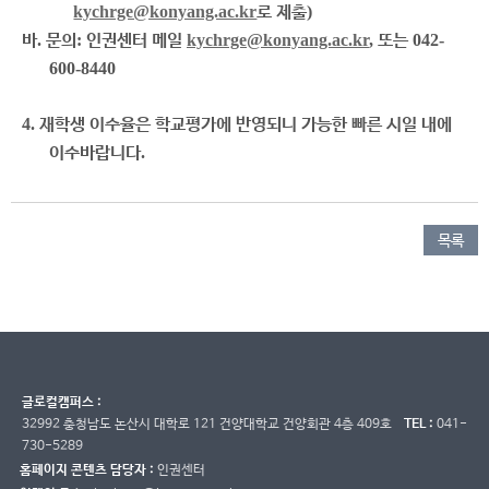
kychrge@konyang.ac.kr
로 제출
)
바
.
문의
:
인권센터 메일
kychrge@konyang.ac.kr
,
또는
042-
600-8440
4.
재학생 이수율은 학교평가에 반영되니 가능한 빠른 시일 내에
이수바랍니다
.
목록
글로컬캠퍼스 :
32992 충청남도 논산시 대학로 121 건양대학교 건양회관 4층 409호
TEL :
041-
730-5289
홈페이지 콘텐츠 담당자 :
인권센터